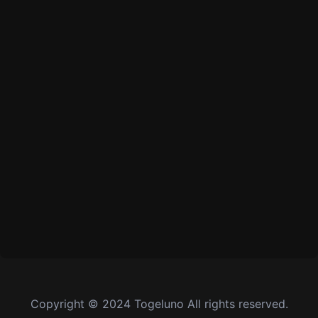
Copyright © 2024 Togeluno All rights reserved.